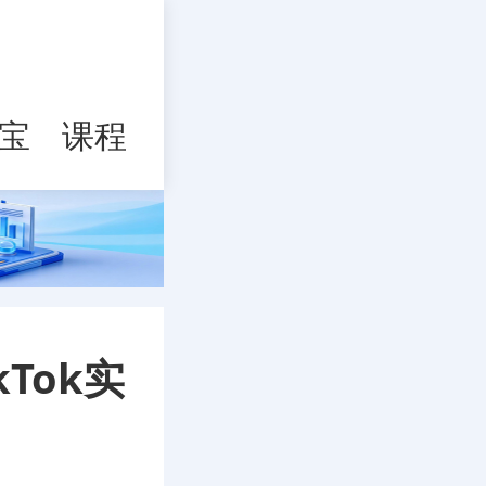
宝
课程
kTok实