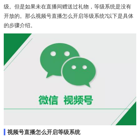
级。但是如果未在直播间赠送过礼物，等级系统是没有
开放的。那么视频号直播怎么开启等级系统?以下是具体
的步骤介绍。
视频号直播怎么开启等级系统