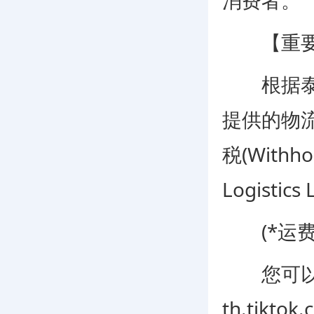
消费者。
【重要
根据泰国当地
提供的物
税(Withh
Logist
(*运费免
您可以于20
th.tiktok