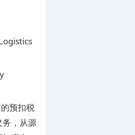
istics
。
y
任商家的预扣税
义务，从源