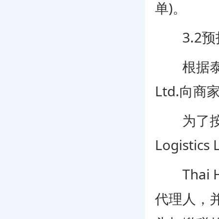
单)。
3.2预扣税(
根据泰国税务
Ltd.向
为了按规定
Logisti
Thai H
代理人，