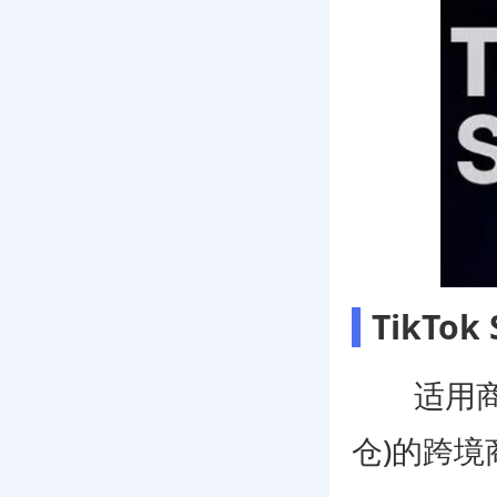
TikT
适用商家
仓)的跨境