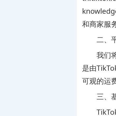
knowle
和商家服
二、平台包邮
我们将在
是由Tik
可观的运
三、基
TikTok 